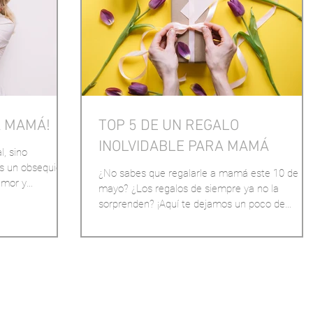
A MAMÁ!
TOP 5 DE UN REGALO
INOLVIDABLE PARA MAMÁ
, sino
s un obsequio,
¿No sabes que regalarle a mamá este 10 de
amor y
mayo? ¿Los regalos de siempre ya no la
sorprenden? ¡Aquí te dejamos un poco de
inspiración para ti