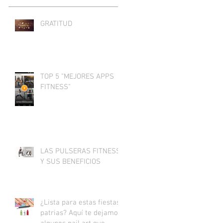
GRATITUD
TOP 5 "MEJORES APPS
FITNESS"
LAS PULSERAS FITNESS
Y SUS BENEFICIOS
¿Lista para estas fiestas
patrias? Aquí te dejamos