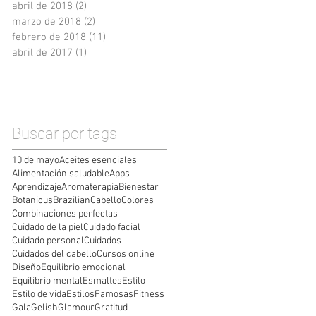
abril de 2018
(2)
2 entradas
marzo de 2018
(2)
2 entradas
febrero de 2018
(11)
11 entradas
abril de 2017
(1)
1 entrada
Buscar por tags
10 de mayo
Aceites esenciales
Alimentación saludable
Apps
Aprendizaje
Aromaterapia
Bienestar
Botanicus
Brazilian
Cabello
Colores
Combinaciones perfectas
Cuidado de la piel
Cuidado facial
Cuidado personal
Cuidados
Cuidados del cabello
Cursos online
Diseño
Equilibrio emocional
Equilibrio mental
Esmaltes
Estilo
Estilo de vida
Estilos
Famosas
Fitness
Gala
Gelish
Glamour
Gratitud